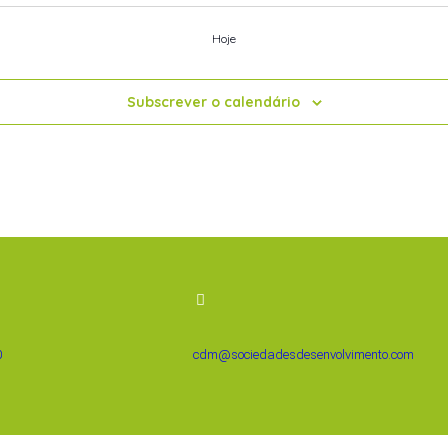
Hoje
Subscrever o calendário
0
cdm@sociedadesdesenvolvimento.com