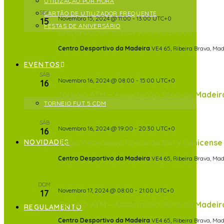
UTILIZAÇÃO POR HORA
SEX
CARTÃO DE UTILIZADOR FREQUENTE
Novembro 15, 2024 @ 11:00
-
13:00
UTC+0
15
FESTAS DE ANIVERSÁRIO
Universidade Sénior Ribeira Brava
Centro Desportivo da Madeira
VE4 65, Ribeira Brava, Mad
EVENTOS
SÁB
Novembro 16, 2024 @ 08:00
-
15:00
UTC+0
16
Torneio ATM – Associação Ténis da Madeir
TORNEIO FUT 5 CDM
SÁB
Novembro 16, 2024 @ 19:00
-
20:30
UTC+0
16
NOVIDADES
Jogo Veteranos Ponta da Sol x Canicense
Centro Desportivo da Madeira
VE4 65, Ribeira Brava, Mad
DOM
Novembro 17, 2024 @ 08:00
-
21:00
UTC+0
17
Torneio ATM – Associação Ténis da Madeir
REGULAMENTO
Centro Desportivo da Madeira
VE4 65, Ribeira Brava, Mad