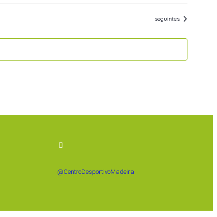
Eventos
seguintes
@CentroDesportivoMadeira