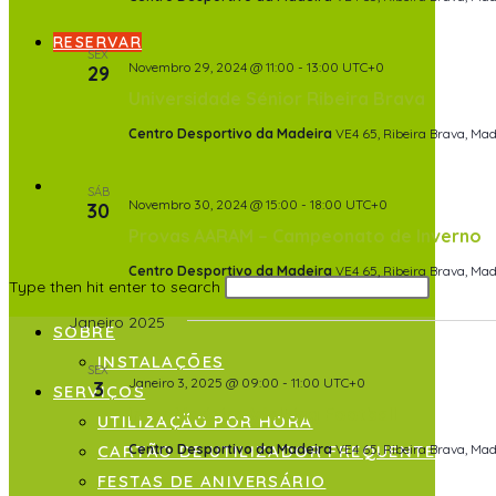
RESERVAR
SEX
Novembro 29, 2024 @ 11:00
-
13:00
UTC+0
29
Universidade Sénior Ribeira Brava
Centro Desportivo da Madeira
VE4 65, Ribeira Brava, Mad
SÁB
Novembro 30, 2024 @ 15:00
-
18:00
UTC+0
30
Provas AARAM – Campeonato de Inverno
Centro Desportivo da Madeira
VE4 65, Ribeira Brava, Mad
Type then hit enter to search
Janeiro 2025
SOBRE
INSTALAÇÕES
SEX
Janeiro 3, 2025 @ 09:00
-
11:00
UTC+0
3
SERVIÇOS
Inter Madeira Walking Football
UTILIZAÇÃO POR HORA
CARTÃO DE UTILIZADOR FREQUENTE
Centro Desportivo da Madeira
VE4 65, Ribeira Brava, Mad
FESTAS DE ANIVERSÁRIO