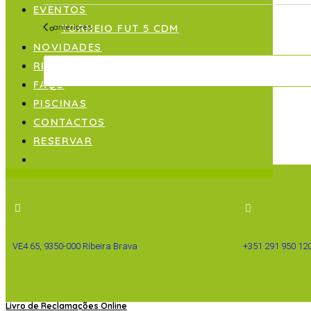
EVENTOS
Eventos
anteriores
TORNEIO FUT 5 CDM
NOVIDADES
REGULAMENTO
FAQS
PISCINAS
CONTACTOS
RESERVAR
VE4 65, 9350-000 Ribeira Brava
+351 291 950 12
Livro de Reclamações Online