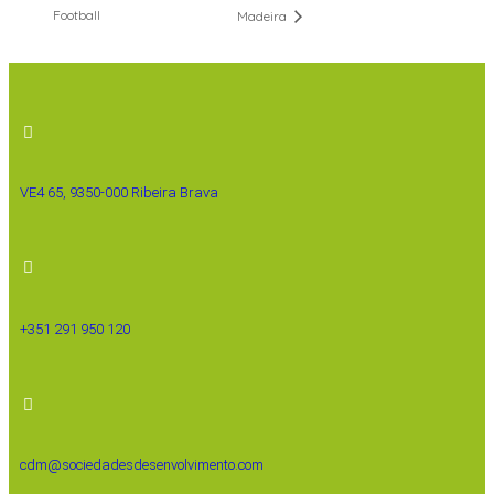
Football
Madeira
VE4 65, 9350-000 Ribeira Brava
+351 291 950 120
cdm@sociedadesdesenvolvimento.com