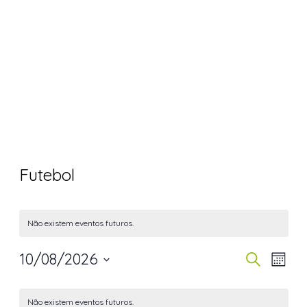
Futebol
Não existem eventos futuros.
10/08/2026
Navegaç
Nav
Pesquisar
Mês
de
de
Selecione
Calendário
visua
pesquisa
a
Não existem eventos futuros.