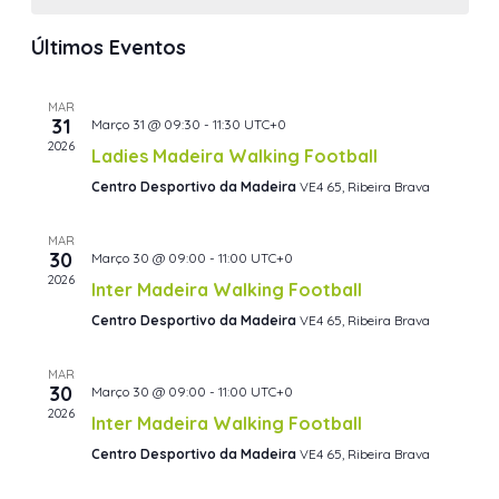
de
de
data.
e
Even
Eventos
visualiza
Últimos Eventos
de
Eventos
MAR
31
Março 31 @ 09:30
-
11:30
UTC+0
2026
Ladies Madeira Walking Football
Centro Desportivo da Madeira
VE4 65, Ribeira Brava
MAR
30
Março 30 @ 09:00
-
11:00
UTC+0
2026
Inter Madeira Walking Football
Centro Desportivo da Madeira
VE4 65, Ribeira Brava
MAR
30
Março 30 @ 09:00
-
11:00
UTC+0
2026
Inter Madeira Walking Football
Centro Desportivo da Madeira
VE4 65, Ribeira Brava