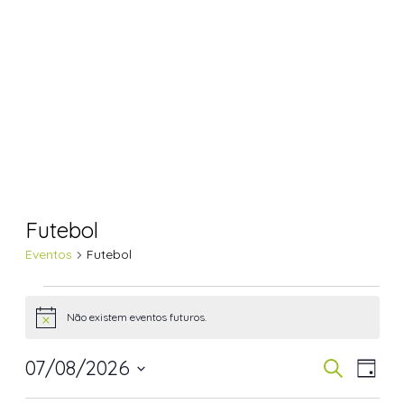
Futebol
Eventos
Futebol
Não existem eventos futuros.
Aviso
07/08/2026
Navegaç
Nav
Pesquisar
Dia
de
de
Selecione