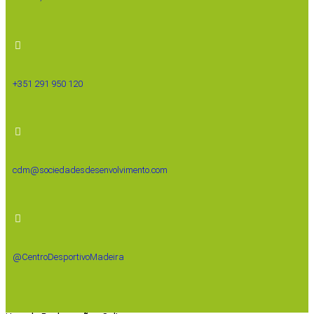
+351 291 950 120
cdm@sociedadesdesenvolvimento.com
@CentroDesportivoMadeira