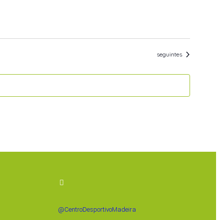
Eventos
seguintes
@CentroDesportivoMadeira