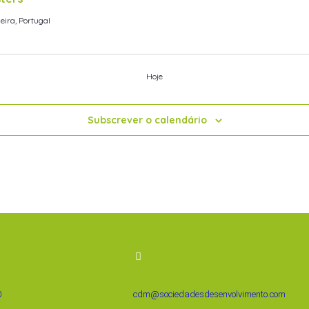
eira, Portugal
Hoje
Subscrever o calendário
0
cdm@sociedadesdesenvolvimento.com