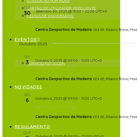
UTILIZAÇÃO POR HORA
TER
CARTÃO DE UTILIZADOR FREQUENTE
Setembro 30, 2025 @ 15:00
-
22:00
UTC+0
30
FESTAS DE ANIVERSÁRIO
Semana Europeia do Desporto
Centro Desportivo da Madeira
VE4 65, Ribeira Brava, Mad
EVENTOS
Outubro 2025
SEX
Outubro 3, 2025 @ 09:00
-
11:00
UTC+0
3
TORNEIO FUT 5 CDM
Walking Football
Centro Desportivo da Madeira
VE4 65, Ribeira Brava, Mad
NOVIDADES
SEG
Outubro 6, 2025 @ 09:00
-
11:00
UTC+0
6
Walking Football
Centro Desportivo da Madeira
VE4 65, Ribeira Brava, Mad
REGULAMENTO
QUA
Outubro 8, 2025 @ 09:00
-
22:00
UTC+0