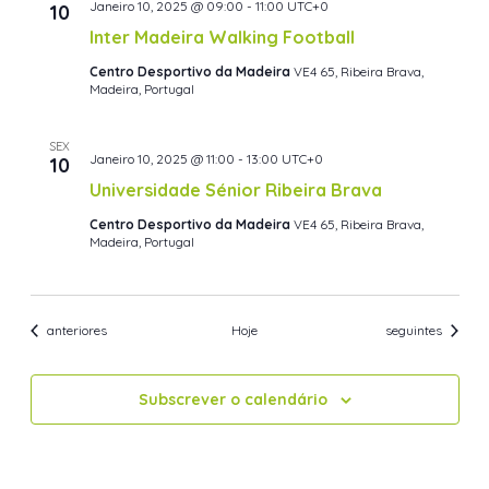
Janeiro 10, 2025 @ 09:00
-
11:00
UTC+0
10
Inter Madeira Walking Football
Centro Desportivo da Madeira
VE4 65, Ribeira Brava,
Madeira, Portugal
SEX
Janeiro 10, 2025 @ 11:00
-
13:00
UTC+0
10
Universidade Sénior Ribeira Brava
Centro Desportivo da Madeira
VE4 65, Ribeira Brava,
Madeira, Portugal
Eventos
Eventos
anteriores
Hoje
seguintes
Subscrever o calendário