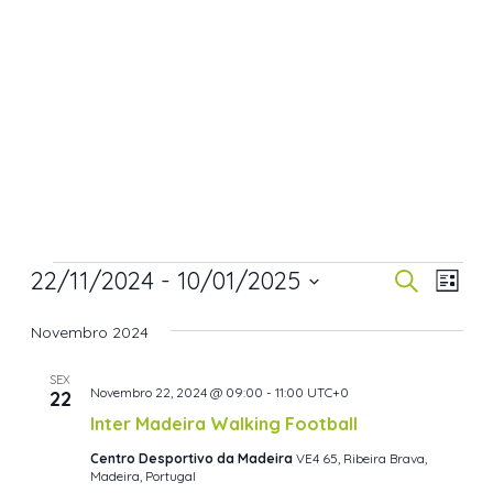
22/11/2024
 - 
10/01/2025
Navegaç
Nav
Pesquisar
Lista
de
de
Selecione
visua
Novembro 2024
pesquisa
a
de
data.
e
SEX
Even
Novembro 22, 2024 @ 09:00
-
11:00
UTC+0
22
visualiza
Inter Madeira Walking Football
de
Centro Desportivo da Madeira
VE4 65, Ribeira Brava,
Eventos
Madeira, Portugal