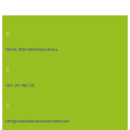
VE4 65, 9350-000 Ribeira Brava
+351 291 950 120
cdm@sociedadesdesenvolvimento.com