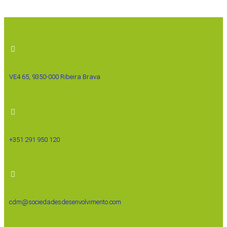
VE4 65, 9350-000 Ribeira Brava
+351 291 950 120
cdm@sociedadesdesenvolvimento.com