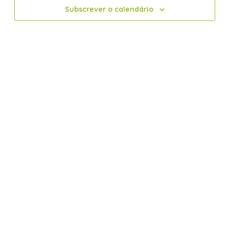
Subscrever o calendário
de
Eventos