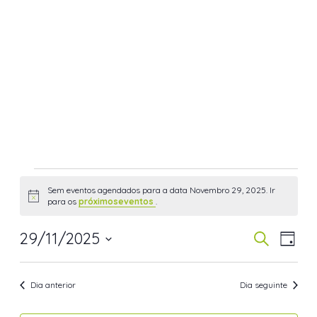
Sem eventos agendados para a data Novembro 29, 2025. Ir
Aviso
para os
próximoseventos
.
29/11/2025
Navegaç
Nav
Pesquisar
Dia
de
de
Selecione
visua
pesquisa
a
Dia anterior
Dia seguinte
de
data.
e
Even
visualiza