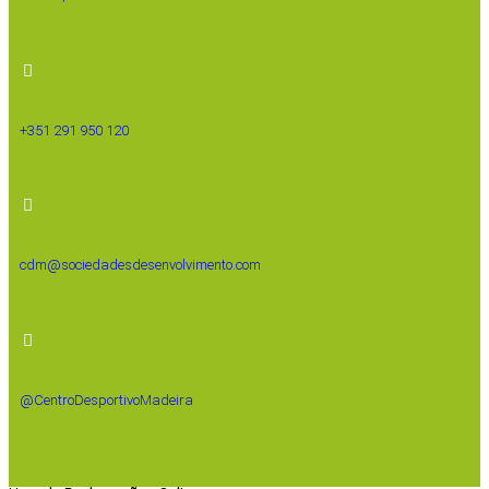
+351 291 950 120
cdm@sociedadesdesenvolvimento.com
@CentroDesportivoMadeira