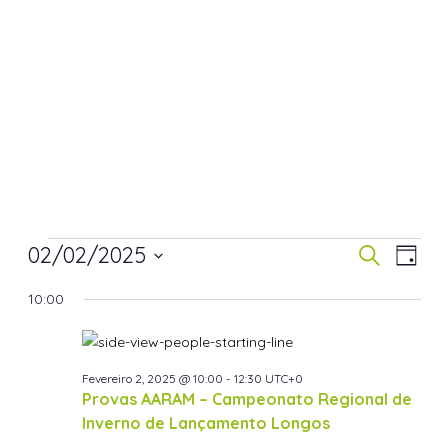
02/02/2025
Navegaç
Nav
Pesquisar
Dia
de
de
Selecione
10:00
visua
pesquisa
a
de
data.
e
Even
visualiza
Fevereiro 2, 2025 @ 10:00
-
12:30
UTC+0
de
Provas AARAM – Campeonato Regional de
Eventos
Inverno de Lançamento Longos