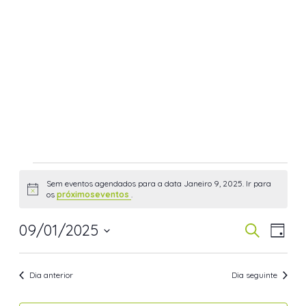
Sem eventos agendados para a data Janeiro 9, 2025. Ir para
Aviso
os
próximoseventos
.
09/01/2025
Navegaç
Nav
Pesquisar
Dia
de
de
Selecione
visua
pesquisa
a
Dia anterior
Dia seguinte
de
data.
e
Even
visualiza