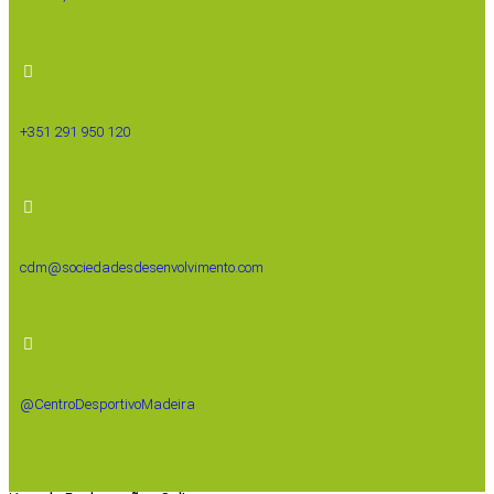
+351 291 950 120
cdm@sociedadesdesenvolvimento.com
@CentroDesportivoMadeira