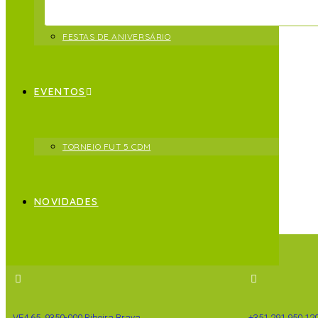
UTILIZAÇÃO POR HORA
CARTÃO DE UTILIZADOR FREQUENTE
FESTAS DE ANIVERSÁRIO
EVENTOS
TORNEIO FUT 5 CDM
NOVIDADES
REGULAMENTO
VE4 65, 9350-000 Ribeira Brava
+351 291 950 12