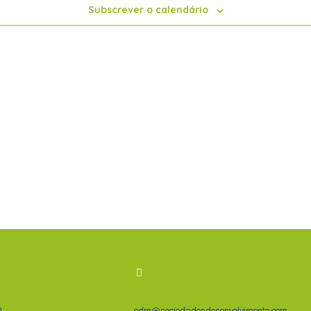
Subscrever o calendário
0
cdm@sociedadesdesenvolvimento.com