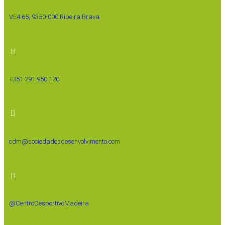
VE4 65, 9350-000 Ribeira Brava
+351 291 950 120
cdm@sociedadesdesenvolvimento.com
@CentroDesportivoMadeira