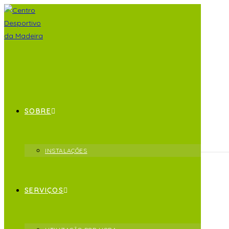
« Todos os Eventos
SOBRE
Este evento já decorreu.
INSTALAÇÕES
Padel
SERVIÇOS
Novembro 21, 2025 @ 10:00
-
12:00
UTC+0