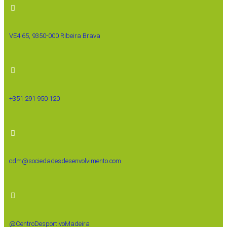
VE4 65, 9350-000 Ribeira Brava
+351 291 950 120
cdm@sociedadesdesenvolvimento.com
@CentroDesportivoMadeira