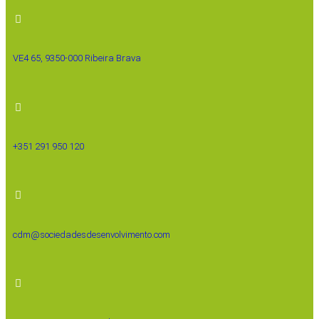
VE4 65, 9350-000 Ribeira Brava
+351 291 950 120
cdm@sociedadesdesenvolvimento.com