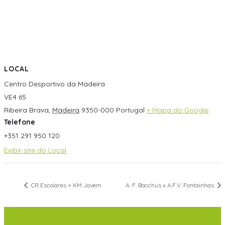
LOCAL
Centro Desportivo da Madeira
VE4 65
Ribeira Brava
,
Madeira
9350-000
Portugal
+ Mapa do Google
Telefone
+351 291 950 120
Exibir site do Local
CR Escolares + KM Jovem
A. F. Bacchus x A.F.V. Fontainhas