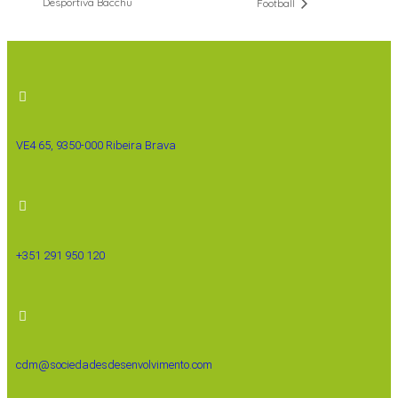
Desportiva Bacchu
Football
VE4 65, 9350-000 Ribeira Brava
+351 291 950 120
cdm@sociedadesdesenvolvimento.com