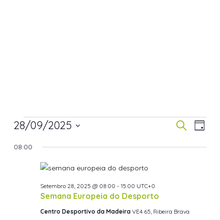
28/09/2025
Navegaç
Nav
Pesquisar
Dia
de
de
Selecione
08:00
visua
pesquisa
a
de
data.
e
Even
visualiza
Setembro 28, 2025 @ 08:00
-
15:00
UTC+0
de
Semana Europeia do Desporto
Eventos
Centro Desportivo da Madeira
VE4 65, Ribeira Brava