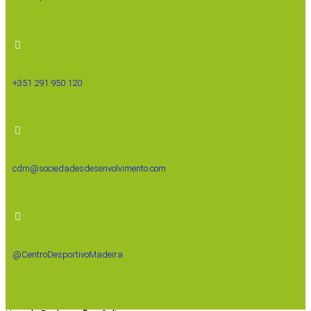
+351 291 950 120
cdm@sociedadesdesenvolvimento.com
@CentroDesportivoMadeira