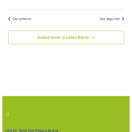
Dia anterior
Dia seguinte
Subscrever o calendário
VE4 65, 9350-000 Ribeira Brava