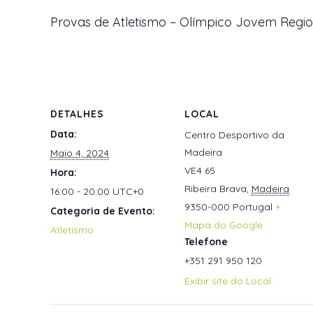
Provas de Atletismo – Olímpico Jovem Regio
DETALHES
LOCAL
Data:
Centro Desportivo da
Madeira
Maio 4, 2024
VE4 65
Hora:
Ribeira Brava
,
Madeira
16:00 - 20:00
UTC+0
9350-000
Portugal
+
Categoria de Evento:
Mapa do Google
Atletismo
Telefone
+351 291 950 120
Exibir site do Local
VE4 65, 9350-000 Ribeira Brava
+351 291 9