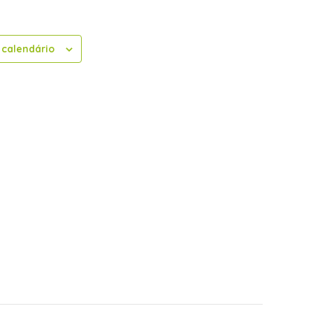
 calendário
@CentroDesportivoMadeira