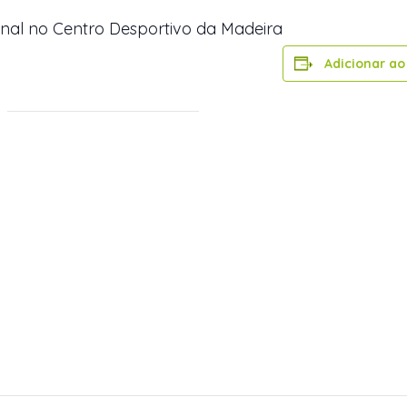
nal no Centro Desportivo da Madeira
Adicionar ao
50 120
cdm@sociedadesdesenvolvimento.com