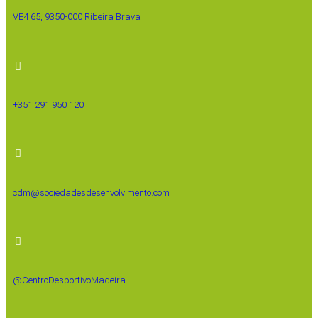
VE4 65, 9350-000 Ribeira Brava
+351 291 950 120
cdm@sociedadesdesenvolvimento.com
@CentroDesportivoMadeira