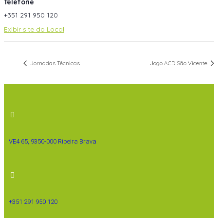
Telefone
+351 291 950 120
Exibir site do Local
Jornadas Técnicas
Jogo ACD São Vicente
VE4 65, 9350-000 Ribeira Brava
+351 291 950 120