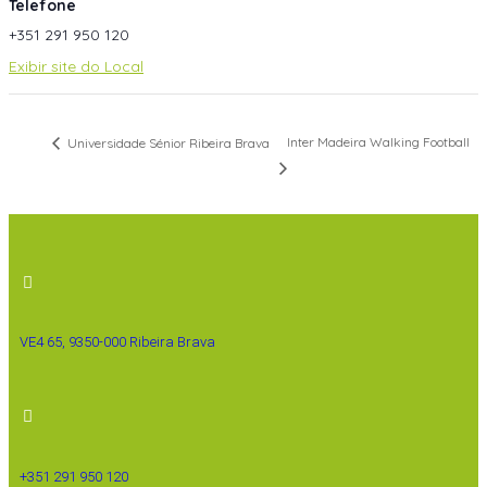
Telefone
+351 291 950 120
Exibir site do Local
Inter Madeira Walking Football
Universidade Sénior Ribeira Brava
VE4 65, 9350-000 Ribeira Brava
+351 291 950 120