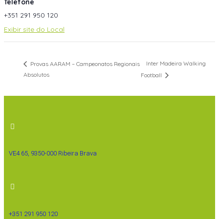
Telefone
+351 291 950 120
Exibir site do Local
Inter Madeira Walking
Provas AARAM – Campeonatos Regionais
Absolutos
Football
VE4 65, 9350-000 Ribeira Brava
+351 291 950 120