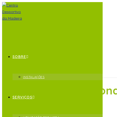
« Todos os Eventos
SOBRE
Este evento já decorreu.
INSTALAÇÕES
Campeonato Regional
SERVIÇOS
Fevereiro 1 @ 10:00
-
12:00
UTC+0